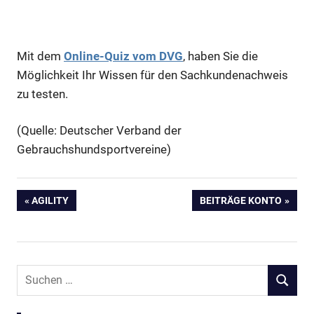
Mit dem
Online-Quiz vom DVG
, haben Sie die
Möglichkeit Ihr Wissen für den Sachkundenachweis
zu testen.
(Quelle: Deutscher Verband der
Gebrauchshundsportvereine)
Beitragsnavigation
VORHERIGER
NÄCHSTER
AGILITY
BEITRÄGE KONTO
BEITRAG:
BEITRAG:
Suchen
SUCHEN
nach: