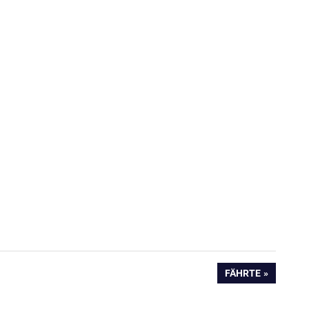
NÄCHSTER
FÄHRTE
BEITRAG: