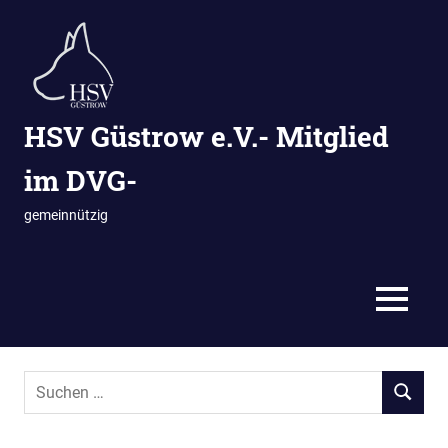
Zum
Inhalt
springen
HSV Güstrow e.V.- Mitglied
im DVG-
gemeinnützig
MENÜ
Suchen
SUCHEN
nach: